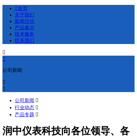

首页
关于我们
新闻活动
产品展示
技术服务
联系我们


公司新闻


公司新闻

行业动态

产品专题

润中仪表科技向各位领导、各