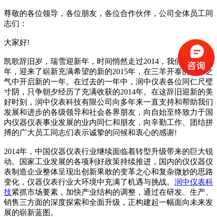
尊敬的各位领导，各位朋友，各位合作伙伴，公司全体员工同
志们：
大家好!
凯歌辞旧岁，瑞雪迎新年，时间悄然走过2014，我们送走了马
年，迎来了崭新充满希望的新的2015年，在三羊开泰的祥和之
气中开启新的一年。在过去的一年中，润中仪表各位同仁尺璧
寸阴，只争朝夕经历了充满收获的2014年。在这辞旧迎新的美
好时刻，润中仪表科技有限公司向多年来一直支持和帮助我们
发展和进步的各级领导和社会各界朋友，向自始至终致力于国
内仪器仪表事业发展的业内同仁和朋友，向辛勤工作、团结拼
搏的广大员工同志们表示诚挚的问候和衷心的感谢!
2014年，中国仪器仪表行业继续面临着转型升级带来的巨大锐
动。国家工业发展的各项利好政策持续推进，国内的仪仪器仪
表制造企业整体呈现出创新果敢的变革之心和复杂微妙的思路
变化，仪器仪表行业大环境中充满了机遇与挑战。
润中仪表科
技
紧抓市场要素，加快产业结构的调整，通过在研发、生产、
销售三方面的深度探索和全面升级，正构建起一幅面向未来发
展的崭新蓝图。