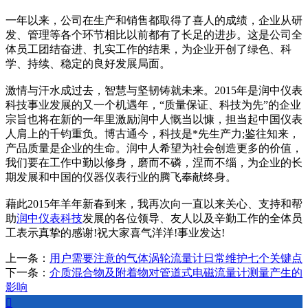
一年以来，公司在生产和销售都取得了喜人的成绩，企业从研
发、管理等各个环节相比以前都有了长足的进步。这是公司全
体员工团结奋进、扎实工作的结果，为企业开创了绿色、科
学、持续、稳定的良好发展局面。
激情与汗水成过去，智慧与坚韧铸就未来。2015年是润中仪表
科技事业发展的又一个机遇年，“质量保证、科技为先”的企业
宗旨也将在新的一年里激励润中人慨当以慷，担当起中国仪表
人肩上的千钧重负。博古通今，科技是*先生产力;鉴往知来，
产品质量是企业的生命。润中人希望为社会创造更多的价值，
我们要在工作中勤以修身，磨而不磷，涅而不缁，为企业的长
期发展和中国的仪器仪表行业的腾飞奉献终身。
藉此2015年羊年新春到来，我再次向一直以来关心、支持和帮
助
润中仪表科技
发展的各位领导、友人以及辛勤工作的全体员
工表示真挚的感谢!祝大家喜气洋洋!事业发达!
上一条：
用户需要注意的气体涡轮流量计日常维护七个关键点
下一条：
介质混合物及附着物对管道式电磁流量计测量产生的
影响
