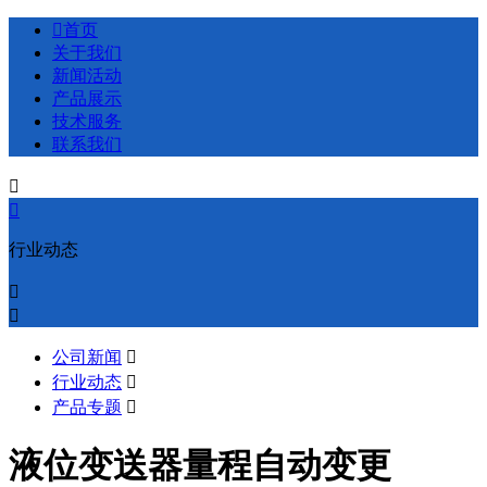

首页
关于我们
新闻活动
产品展示
技术服务
联系我们


行业动态


公司新闻

行业动态

产品专题

液位变送器量程自动变更