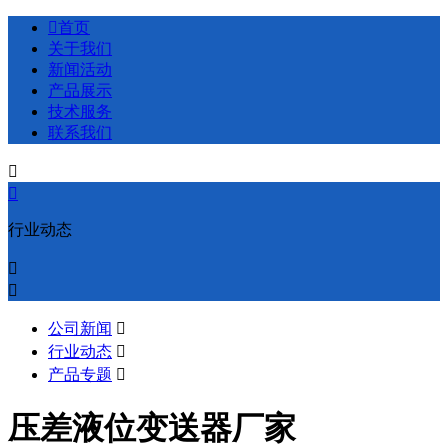

首页
关于我们
新闻活动
产品展示
技术服务
联系我们


行业动态


公司新闻

行业动态

产品专题

压差液位变送器厂家