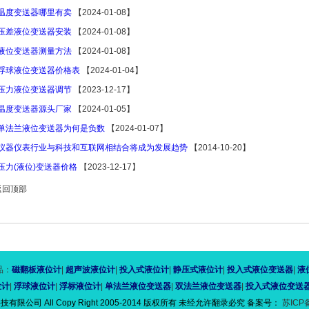
温度变送器哪里有卖
【2024-01-08】
压差液位变送器安装
【2024-01-08】
液位变送器测量方法
【2024-01-08】
浮球液位变送器价格表
【2024-01-04】
压力液位变送器调节
【2023-12-17】
温度变送器源头厂家
【2024-01-05】
单法兰液位变送器为何是负数
【2024-01-07】
仪器仪表行业与科技和互联网相结合将成为发展趋势
【2014-10-20】
压力(液位)变送器价格
【2023-12-17】
返回顶部
品：
磁翻板液位计
|
超声波液位计
|
投入式液位计
|
静压式液位计
|
投入式液位变送器
|
液
位计
|
浮球液位计
|
浮标液位计
|
单法兰液位变送器
|
双法兰液位变送器
|
投入式液位变送
限公司 All Copy Right 2005-2014 版权所有 未经允许翻录必究 备案号：
苏ICP备