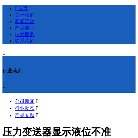

首页
关于我们
新闻活动
产品展示
技术服务
联系我们


行业动态


公司新闻

行业动态

产品专题

压力变送器显示液位不准