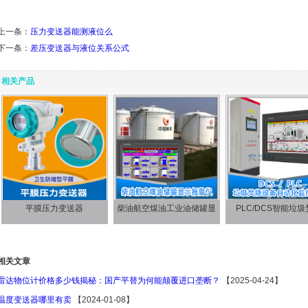
上一条：
压力变送器能测液位么
下一条：
差压变送器与液位关系公式
相关产品
平膜压力变送器
柴油航空煤油工业油储罐显
PLC/DCS智能垃圾焚
···
相关文章
雷达物位计价格多少钱揭秘：国产平替为何能颠覆进口垄断？
【2025-04-24】
温度变送器哪里有卖
【2024-01-08】