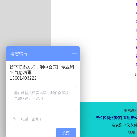
请您留言
留下联系方式，润中会安排专业销
售与您沟通
15601403222
主营新
液位控制报警仪
|
雷达液
淮安润中仪表科技有
地址
提交