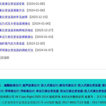
压差液位变送器安装
【2024-01-08】
液位变送器测量方法
【2024-01-08】
液位变送器的常见故障
【2023-12-15】
法兰式压力变送器测液位
【2024-01-06】
液位变送器采购商电话地址
【2023-12-27】
单法兰差压变送器测量液位
【2024-01-03】
锅炉蒸汽压力变送器
【2023-12-30】
浮球液位变送器的调校方法
【2024-01-07】
返回顶部
品：
磁翻板液位计
|
超声波液位计
|
投入式液位计
|
静压式液位计
|
投入式液位变送器
|
液
位计
|
浮球液位计
|
浮标液位计
|
单法兰液位变送器
|
双法兰液位变送器
|
投入式液位变送
限公司 All Copy Right 2005-2014 版权所有 未经允许翻录必究 备案号：
苏ICP备
：江苏省淮安市金湖县金荷路201号
xml地图
电话: 0517-86917118 传真：0517-869