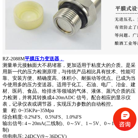
RZ-2088M
平膜压力变送器
，
测量单元接触面大不易堵塞，更加适用于粘度大的介质。是采
用新一代的压力检测原理，与传统产品相比具有技术、性能可
靠、安装方便、精确度高、体积小、耐振动等优点。已成为当
今使用多的压力变送器。适用于化工、石油、电厂、冶金、建
材、医药、食品、给排水等领域的气体、液体、蒸汽介质的压
力检测，并将其转换成4-20mADC 信号。配合相应的显示仪
表，记录仪表或调节器，实现压力参数的自动检控。
量 程: 0~35KPa~35Mpa
综合精度: 0.2%FS、0.5%FS、1.0%FS
输出信号: 4～20mA(二线制)、0～5V、1～5V、0～10V(三线
制)
供电电压: 24DCV(9～36DCV)