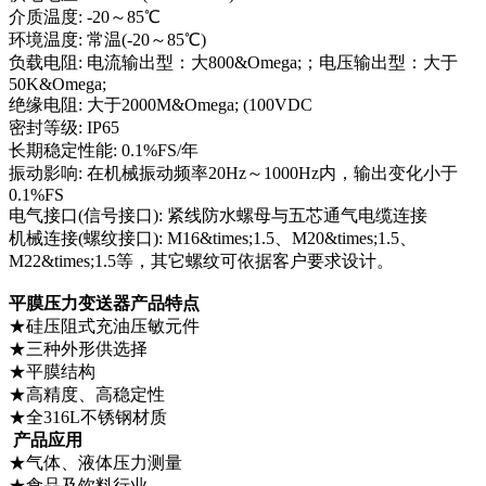
介质温度: -20～85℃
环境温度: 常温(-20～85℃)
负载电阻: 电流输出型：大800&Omega;；电压输出型：大于
50K&Omega;
绝缘电阻: 大于2000M&Omega; (100VDC
密封等级: IP65
长期稳定性能: 0.1%FS/年
振动影响: 在机械振动频率20Hz～1000Hz内，输出变化小于
0.1%FS
电气接口(信号接口): 紧线防水螺母与五芯通气电缆连接
机械连接(螺纹接口): M16&times;1.5、M20&times;1.5、
M22&times;1.5等，其它螺纹可依据客户要求设计。
平膜压力变送器产品特点
★硅压阻式充油压敏元件
★三种外形供选择
★平膜结构
★高精度、高稳定性
★全316L不锈钢材质
产品应用
★气体、液体压力测量
★食品及饮料行业