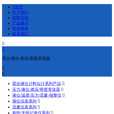

首页
关于我们
新闻活动
产品展示
技术服务
联系我们


压力/液位/差压/密度变送器


雷达液位计料位计系列产品

压力/液位/差压/密度变送器

液位/温度/压力/流量-报警仪

液位仪表系列

流量仪表系列

有纸/无纸记录仪系列
