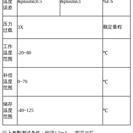
温度
&plusmn;0.5
&plusmn;1
%F.S
误差
压力
额定量程
3X
过载
工作
温度
-20~80
℃
范围
补偿
温度
0~70
℃
范围
储存
温度
-40~125
℃
范围
以上参数测试条件：恒流1.5mA 室温25℃。