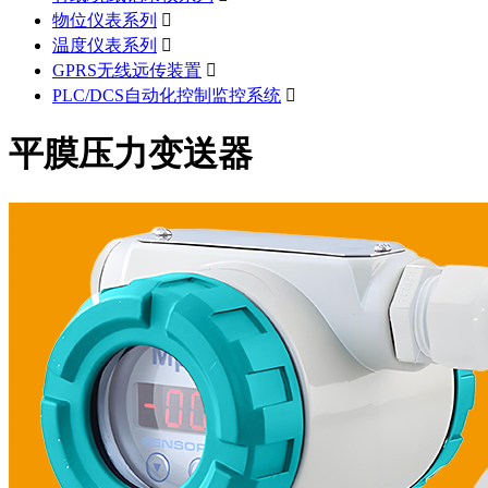
物位仪表系列

温度仪表系列

GPRS无线远传装置

PLC/DCS自动化控制监控系统

平膜压力变送器