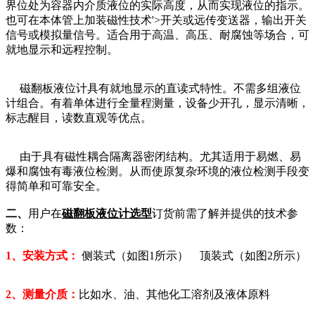
界位处为容器内介质液位的实际高度，从而实现液位的指示。
也可在本体管上加装磁性技术'>开关或远传变送器，输出开关
信号或模拟量信号。适合用于高温、高压、耐腐蚀等场合，可
就地显示和远程控制。
磁翻板液位计具有就地显示的直读式特性。不需多组液位
计组合。有着单体进行全量程测量，设备少开孔，显示清晰，
标志醒目，读数直观等优点。
由于具有磁性耦合隔离器密闭结构。尤其适用于易燃、易
爆和腐蚀有毒液位检测。从而使原复杂环境的液位检测手段变
得简单和可靠安全。
二、
用户在
磁翻板液位计选型
订货前需了解并提供的技术参
数：
1、安装方式：
侧装式（如图1所示） 顶装式（如图2所示）
2、测量介质：
比如水、油、其他化工溶剂及液体原料