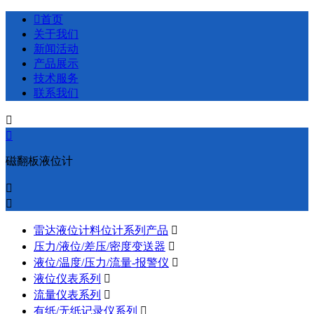

首页
关于我们
新闻活动
产品展示
技术服务
联系我们


磁翻板液位计


雷达液位计料位计系列产品

压力/液位/差压/密度变送器

液位/温度/压力/流量-报警仪

液位仪表系列

流量仪表系列

有纸/无纸记录仪系列
