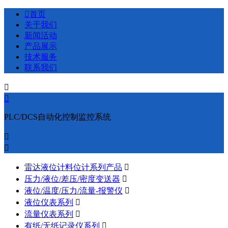

首页
关于我们
新闻活动
产品展示
技术服务
联系我们


PLC/DCS自动化控制监控系统


雷达液位计料位计系列产品

压力/液位/差压/密度变送器

液位/温度/压力/流量-报警仪

液位仪表系列

流量仪表系列

有纸/无纸记录仪系列
