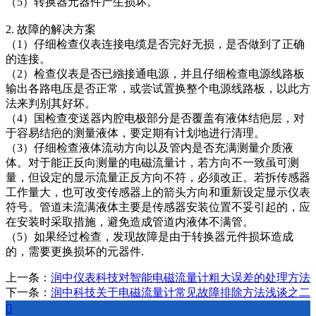
（5）转换器元器件产生损坏。
2. 故障的解决方案
（1）仔细检查仪表连接电缆是否完好无损，是否做到了正确
的连接。
（2）检查仪表是否已繈接通电源，并且仔细检查电源线路板
输出各路电压是否正常，或尝试置换整个电源线路板，以此方
法来判别其好坏。
（4）国检查变送器内腔电极部分是否覆盖有液体结疤层，对
于容易结疤的测量液体，要定期有计划地进行清理。
（3）仔细检查液体流动方向以及管内是否充满测量介质液
体。对于能正反向测量的电磁流量计，若方向不一致虽可测
量，但设定的显示流量正反方向不符，必须改正。若拆传感器
工作量大，也可改变传感器上的箭头方向和重新设定显示仪表
符号。管道未流满液体主要是传感器安装位置不妥引起的，应
在安装时采取措施，避免造成管道内液体不满管。
（5）如果经过检查，发现故障是由于转换器元件损坏造成
的，需要更换损坏的元器件.
上一条：
润中仪表科技对智能电磁流量计粗大误差的处理方法
下一条：
润中科技关于电磁流量计常见故障排除方法浅谈之二
