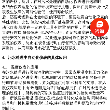
常的严格，所以，在对污水处理的自动化 仪表进行选取时，
要结合仪表理想的运行环境来进行挑选，保证在测量环境中仪
表发生故障的可能性较低，使用寿命较长。
后，还要考虑到在比较特殊的环境下，更要注意自动化仪表的
特殊功能。比如,倘若污水处理厂处在雷区，这时所选用的自
动化仪表,就要在一定程度上具有防雷 的作用，同时与接地装
置进行连接,确保仪表可以安全运行；而沼气浓度较高的泥区
进行安装的自动化仪表，就要选择那些可靠性较强的具有防爆
系统的仪表，防止 在设备运行时由于沼气的影响而导致出现
声爆炸，从而导致污水处理厂造成经济损失。
4、污水处理中自动化仪表的具体应用
4.1 温度仪表的应用
在污水处理进行厌氧消化的过程中，常常应用温度和压力仪表
对厌氧消化的进度进行监测,同时及时的对厌氧消化的条件进
行调节,帮助厌氧消化，并为其提供可靠 和科学的支撑。在温
度仪表应用中,铂热电阻是为常用的热敏元件,在对污水进行处
理的过程中，所具有的可以对温度进行监测的控制点数量不
多，所以要选用温 度变送器,把热信号转化成电信号,同时将电
信号和与模拟量模块进行连接,使得数据处理和提取的过程得
到简化。