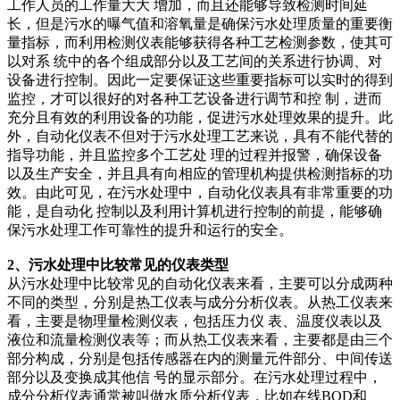
工作人员的工作量大大 增加，而且还能够导致检测时间延
长，但是污水的曝气值和溶氧量是确保污水处理质量的重要衡
量指标，而利用检测仪表能够获得各种工艺检测参数，使其可
以对系 统中的各个组成部分以及工艺间的关系进行协调、对
设备进行控制。因此一定要保证这些重要指标可以实时的得到
监控，才可以很好的对各种工艺设备进行调节和控 制，进而
充分且有效的利用设备的功能，促进污水处理效果的提升。此
外，自动化仪表不但对于污水处理工艺来说，具有不能代替的
指导功能，并且监控多个工艺处 理的过程并报警，确保设备
以及生产安全，并且具有向相应的管理机构提供检测指标的功
效。由此可见，在污水处理中，自动化仪表具有非常重要的功
能，是自动化 控制以及利用计算机进行控制的前提，能够确
保污水处理工作可靠性的提升和运行的安全。
2、污水处理中比较常见的仪表类型
从污水处理中比较常见的自动化仪表来看，主要可以分成两种
不同的类型，分别是热工仪表与成分分析仪表。从热工仪表来
看，主要是物理量检测仪表，包括压力仪 表、温度仪表以及
液位和流量检测仪表等；而从热工仪表来看，主要都是由三个
部分构成，分别是包括传感器在内的测量元件部分、中间传送
部分以及变换成其他信 号的显示部分。在污水处理过程中，
成分分析仪表通常被叫做水质分析仪表，比如在线BOD和