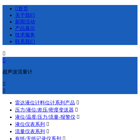

首页
关于我们
新闻活动
产品展示
技术服务
联系我们


超声波流量计


雷达液位计料位计系列产品

压力/液位/差压/密度变送器

液位/温度/压力/流量-报警仪

液位仪表系列

流量仪表系列

有纸/无纸记录仪系列
