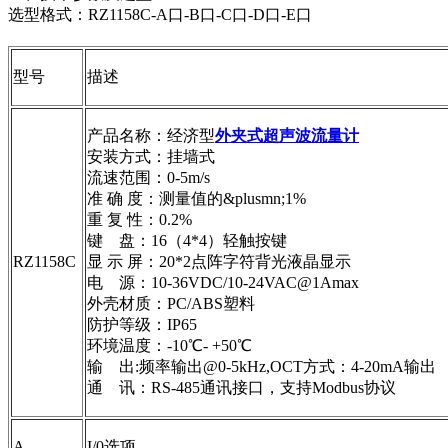
选型格式：RZ1158C-A口-B口-C口-D口-E口
型号
描述
产品名称：经济型
外夹式超声波流量计
安装方式：挂墙式
流速范围：0-5m/s
准 确 度：测量值的&plusmn;1%
重 复 性：0.2%
键 盘：16（4*4）轻触按键
RZ1158C
显 示 屏：20*2点阵字符背光液晶显示
电 源：10-36VDC/10-24VAC@1Amax
外壳材质：PC/ABS塑料
防护等级：IP65
环境温度：-10℃- +50℃
输 出:频率输出@0-5kHz,OCT方式：4-20mA输出
通 讯：RS-485通讯接口，支持Modbus协议
A
I/0选项