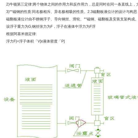
2)牛顿第三定律:两个物体之间的作用力和反作用力，总是同时在同一条直线上，
3)**磁钢的性质:同名极相斥、异名极相吸的性质。2.3磁翻板液位计的设计与构思
磁翻板液位计由不锈钢浮子、导向钢丝、滑轮、**磁钢、磁翻板及安装支架构成
设浮子重力为G,钢丝张力为F，浮子在液体中浮力为F浮
根据阿基米德定律:
浮力F}=浮子体积「V]x液体密度「P]