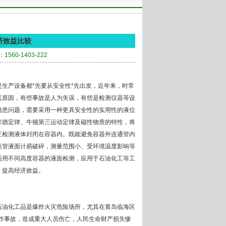
济效益比较
560-1403-222
产设备都*先要从安全性*先出发，近年来，时常
其原因，有些事故是人为失误，有些是检测仪器等设
隐患问题，需要采用一种更具安全性的实用性的液位
米德定律、牛顿第三运动定律及磁性物质的特性，将
证检测液体封闭在容器内。既能避免容器外连通管内
英管液面计易破碎，测量范围小、受环境温度影响等
适用不同高度容器的液面检测，应用于石油化工等工
，提高经济效益。
油化工品是爆炸火灾危险场所，尤其在黄岛临海区
爆炸事故，造成重大人员伤亡，人民生命财产损失惨