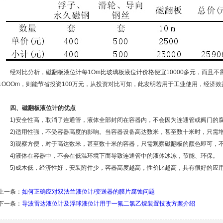
经对比分析，磁翻板液位计每1Om比玻璃板液位计价格便宜10000多元，而且不
1OOOm，则能节省投资100万元，从投资对比可知，此发明若用于工业使用，经济效
四、磁翻板液位计的优点
1)安全性高，取消了连通管，液体全部封闭在容器内，不会因为连通管或阀门的腐
2)适用性强，不受容器高度的影响。当容器设备高达数米，甚至数十米时，只需增
3)观察方便，对于高达数米，甚至数十米的容器，只需观察磁翻板的颜色即可，不
4)液体在容器中，不会在低温环境下而导致连通管中的液体冰冻，节能、环保。
5)成木低，经济性好，安装附件少，容器高度越高，性价比越高，具有很好的应
上一条：
如何正确应对双法兰液位计/变送器的膜片腐蚀问题
下一条：
导波雷达液位计及浮球液位计用于一氟二氯乙烷装置技改方案介绍