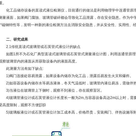
重。
化工品储存设备的直读式液位检测仪，目前通行的做法是利用物理学中连通管原理
测量液面，如果阀门腐蚀、玻璃管破碎都会导致化工品泄露，存在安全隐患。作为中
**磁钢特性等，发明一种新的液位检测方法去消除安全隐患，并从安全性、实用性、
二、研究成果
2.1传统直读式玻璃管或石英管式液位计的缺点
如图1所不为石化厂典型直读式玻璃管或石英管式测量液位计图，利用连通管原理
观察玻璃管内的液面从而获取设备内的液面高度。
此测量方法有如下缺点:
1)阀门连接处容易泄露，如果设备内储存为化工品，泄露后易发生火灾和爆炸。
2)如容器设备内储存水等易冻液体，冬天气温低时，玻璃管内液位易冻，需做伴
3)当液位在玻璃管上下侧时，观察不到液位，存在观察盲区。
4)玻璃管液位计或石英管液位计长度长一般为2m,当容器设备高达2m以上时，需
受高度限制，观察不方便[[3]0
5)玻璃板液位计或石英管液位计加工成本高，价格昂贵，安装阀门、伴热设施等