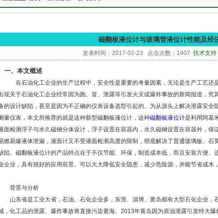
磁翻板液位计与玻璃管液位计性能及经
发表时间：2017-02-23 点击次数：1407
技术支持：1
一、本文概述
在石油化工企业的生产过程中，安全性是重要的考量因素，无论是生产工艺还是生
出现关于石油化工企业经常因为跑、冒、泄露等引发火灾或爆炸事故的新闻报道，究
备的设计缺陷，甚至是因为不正确的仪表设备选型引起的。为从源头上解决泄露安全
测量仪表，本文所推荐的就是这种新型磁翻板液位计，这种
磁翻板液位计
是利用阿基
液面检测浮子与水久磁钢分体设计，浮子设置在容器内，水久磁钢设置在容器外，保
易燃易爆液体泄漏，液面计又不受液面检测高度的限制，彻底解决了普通玻璃板、石
缺陷。磁翻板液位计的产品特点在于不仅节能、环保，制造成本低，而且安装方便、
业企业，具有很好的应用前景。可以大大降低安全隐患，减少危险源，并能节省成木
背景与分析
山东省是工业大省，石油、石化企业多，东营、淄博、黄岛都有大型石化企业，石
域，化工品的泄露、爆炸事故将直接污染黄海。2013年黄岛因为原油泄露引发特大