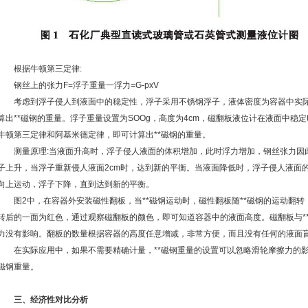
根据牛顿第三定律:
钢丝上的张力F=浮子重量一浮力=G-pxV
考虑到浮子侵人到液面中的稳定性，浮子采用不锈钢浮子，液体密度为容器中实际
算出**磁钢的重量。浮子重量设置为SOOg，高度为4cm，磁翻板液位计在液面中稳定
牛顿第三定律和阿基米德定律，即可计算出**磁钢的重量。
测量原理:当液面升高时，浮子侵人液面的体积增加，此时浮力增加，钢丝张力因此
子上升，当浮子重新侵人液面2cm时，达到新的平衡。当液面降低时，浮子侵人液面的
向上运动，浮子下降，直到达到新的平衡。
图2中，在容器外安装磁性翻板，当**磁钢运动时，磁性翻板随**磁钢的运动翻转
转后的一面为红色，通过观察磁翻板的颜色，即可知道容器中的液面高度。磁翻板与*
力没有影响。翻板的数量根据容器的高度任意增减，非常方便，而且没有任何的液面
在实际应用中，如果不需要精确计量，**磁钢重量的设置可以忽略滑轮摩擦力的影
磁钢重量。
三、经济性对比分析