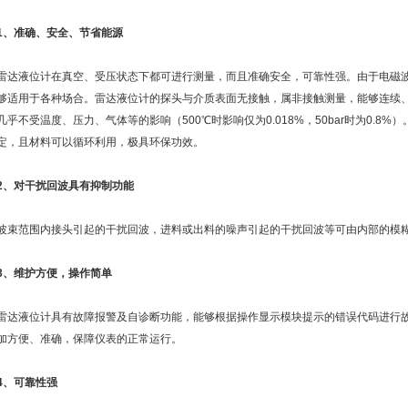
1、准确、安全、节省能源
雷达液位计在真空、受压状态下都可进行测量，而且准确安全，可靠性强。由于电磁
够适用于各种场合。雷达液位计的探头与介质表面无接触，属非接触测量，能够连续
几乎不受温度、压力、气体等的影响（500℃时影响仅为0.018%，50bar时为0.
定，且材料可以循环利用，极具环保功效。
2、对干扰回波具有抑制功能
波束范围内接头引起的干扰回波，进料或出料的噪声引起的干扰回波等可由内部的模
3、维护方便，操作简单
雷达液位计具有故障报警及自诊断功能，能够根据操作显示模块提示的错误代码进行
加方便、准确，保障仪表的正常运行。
4、可靠性强