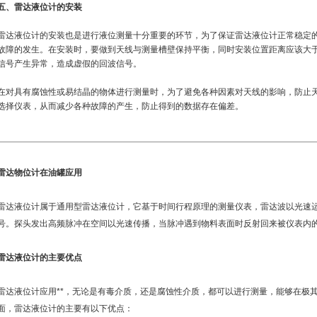
五、雷达液位计的安装
雷达液位计的安装也是进行液位测量十分重要的环节，为了保证雷达液位计正常稳定
故障的发生。在安装时，要做到天线与测量槽壁保持平衡，同时安装位置距离应该大于
信号产生异常，造成虚假的回波信号。
在对具有腐蚀性或易结晶的物体进行测量时，为了避免各种因素对天线的影响，防止
选择仪表，从而减少各种故障的产生，防止得到的数据存在偏差。
雷达物位计在油罐应用
雷达液位计属于通用型雷达液位计，它基于时间行程原理的测量仪表，雷达波以光速
号。探头发出高频脉冲在空间以光速传播，当脉冲遇到物料表面时反射回来被仪表内
雷达液位计的主要优点
雷达液位计应用**，无论是有毒介质，还是腐蚀性介质，都可以进行测量，能够在极其
面，雷达液位计的主要有以下优点：