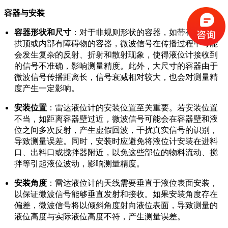
容器与安装
容器形状和尺寸
：对于非规则形状的容器，如带有锥底、
拱顶或内部有障碍物的容器，微波信号在传播过程中可能
会发生复杂的反射、折射和散射现象，使得液位计接收到
的信号不准确，影响测量精度。此外，大尺寸的容器由于
微波信号传播距离长，信号衰减相对较大，也会对测量精
度产生一定影响。
安装位置
：雷达液位计的安装位置至关重要。若安装位置
不当，如距离容器壁过近，微波信号可能会在容器壁和液
位之间多次反射，产生虚假回波，干扰真实信号的识别，
导致测量误差。同时，安装时应避免将液位计安装在进料
口、出料口或搅拌器附近，以免这些部位的物料流动、搅
拌等引起液位波动，影响测量精度。
安装角度
：雷达液位计的天线需要垂直于液位表面安装，
以保证微波信号能够垂直发射和接收。如果安装角度存在
偏差，微波信号将以倾斜角度射向液位表面，导致测量的
液位高度与实际液位高度不符，产生测量误差。