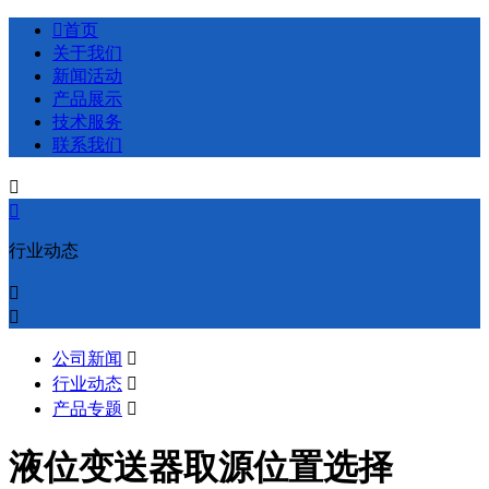

首页
关于我们
新闻活动
产品展示
技术服务
联系我们


行业动态


公司新闻

行业动态

产品专题

液位变送器取源位置选择