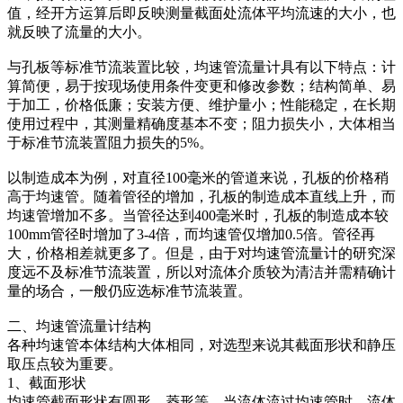
值，经开方运算后即反映测量截面处流体平均流速的大小，也
就反映了流量的大小。
与孔板等标准节流装置比较，均速管流量计具有以下特点：计
算简便，易于按现场使用条件变更和修改参数；结构简单、易
于加工，价格低廉；安装方便、维护量小；性能稳定，在长期
使用过程中，其测量精确度基本不变；阻力损失小，大体相当
于标准节流装置阻力损失的5%。
以制造成本为例，对直径100毫米的管道来说，孔板的价格稍
高于均速管。随着管径的增加，孔板的制造成本直线上升，而
均速管增加不多。当管径达到400毫米时，孔板的制造成本较
100mm管径时增加了3-4倍，而均速管仅增加0.5倍。管径再
大，价格相差就更多了。但是，由于对均速管流量计的研究深
度远不及标准节流装置，所以对流体介质较为清洁并需精确计
量的场合，一般仍应选标准节流装置。
二、均速管流量计结构
各种均速管本体结构大体相同，对选型来说其截面形状和静压
取压点较为重要。
1、截面形状
均速管截面形状有圆形、菱形等，当流体流过均速管时，流体