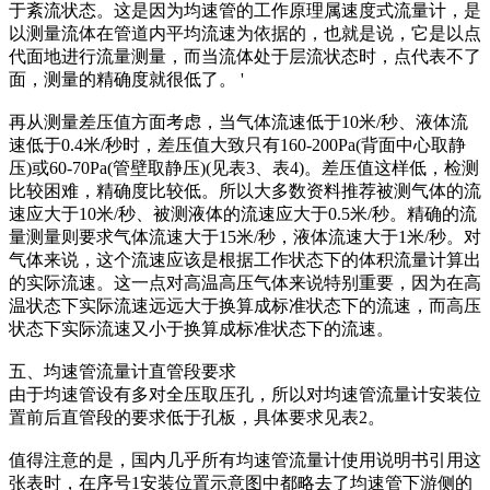
于紊流状态。这是因为均速管的工作原理属速度式流量计，是
以测量流体在管道内平均流速为依据的，也就是说，它是以点
代面地进行流量测量，而当流体处于层流状态时，点代表不了
面，测量的精确度就很低了。 '
再从测量差压值方面考虑，当气体流速低于10米/秒、液体流
速低于0.4米/秒时，差压值大致只有160-200Pa(背面中心取静
压)或60-70Pa(管壁取静压)(见表3、表4)。差压值这样低，检测
比较困难，精确度比较低。所以大多数资料推荐被测气体的流
速应大于10米/秒、被测液体的流速应大于0.5米/秒。精确的流
量测量则要求气体流速大于15米/秒，液体流速大于1米/秒。对
气体来说，这个流速应该是根据工作状态下的体积流量计算出
的实际流速。这一点对高温高压气体来说特别重要，因为在高
温状态下实际流速远远大于换算成标准状态下的流速，而高压
状态下实际流速又小于换算成标准状态下的流速。
五、均速管流量计直管段要求
由于均速管设有多对全压取压孔，所以对均速管流量计安装位
置前后直管段的要求低于孔板，具体要求见表2。
值得注意的是，国内几乎所有均速管流量计使用说明书引用这
张表时，在序号1安装位置示意图中都略去了均速管下游侧的