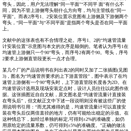
弯头，因此，用户无法理解“同一平面"“不同平 面”有什么不
同，因为不管上游侧弯头朝什么方向弯，均与主管线在“同一
平面"。而表2序号1、2安装位置示意图有上游侧及下游侧两个
弯头，“同一平面”与“不同平面”是指两个弯头是否在同一平面
上。
文献中的这张表也有不合情理之处。序号1、2的“均速管流量
计安装位置”示意图与本文的次序是颠倒的。笔者认为序号1在
均速管上游侧只一个90°弯头，而序号2有两个90。弯头，序号
2要求上游侧直管段更长一点才合理。
某几个厂的产品说明书在列出表2的同时又加了二张插图(见图
3)，图名为“均速管所要求的上下游直管段”，图中表示了在均
速管上游侧有一个90°弯头时，上下游直管段长度各为2D。在
均速管设计选用及现场安装定点时，设计人员往往以此图作依
据。这张插图近自自文献，原文图名是“均速管流量计直接装
在弯头后”，但文献正文中下述一段说明则没有被这些厂的使
用说明书引用：“而尤其难得的是，均速管流量计可以直接安
装在弯头后仅两倍直径的地方，仍有可能给出稳定的示值。在
这种情总下，如经过单独的标定,可得到±2%的准确度，如仍
用原给定的流量系数，仍可得到±5%的准确度。”正确的做法