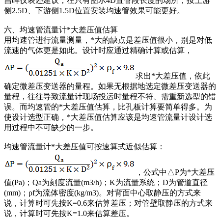
昌晖仪表还建议；在只有图示4D直管段长度的场所，按上游
侧2.5D、下游侧1.5D位置安装均速管效果可能更好。
六、均速管流量计*大差压值估算
用均速管进行流量测量，*大的缺点是差压值很小，别是对低
流速的气体更是如此。设计时应通过精确计算或估算，
求出*大差压值，依此
确定微差压变送器的量程。如果无根据地选定微差压变送器的
量程，往往导致流量计现场投运时量程不符、需重新选型的错
误。而均速管的*大差压值估算，比孔板计算要简单得多。为
使设计选型正确，*大差压值估算应该是均速管流量计设计选
用过程中不可缺少的一步。
均速管流量计*大差压值可按速算式近似估算：
，公式中△P为*大差压
值(Pa)；Qa为刻度流量(m3/h)；K为流量系统；D为管道直径
(mm)；ρf为流体密度(kg/m3)。对背面中心取静压的方式来
说，计算时可先按K=0.6来估算差压；对管壁取静压的方式来
说，计算时可先按K=1.0来估算差压。