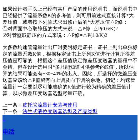
如果设计者手头上已经有某厂产品的使用说明书，而说明书中
已经提供了流量系数K的参考值，则可用前述式直接计算*大
差压值，或者按下列算式求出修正后的*大差压值△P修：
①对背面中心取静压的方式来说：△P修=△P(0.6/K)2
②对管壁取静压的方式来说：△P修=△P(1.0/K)2
大多数均速管流量计出厂时要附标定证书，证书上列出单独标
定的流量系数K值，根据标定证书上所列K值进行计算所得差
压值是可靠的，根据这个差压值确定微差压变送器的量程**不
会错。但在设计选用时*多只能知道可供参考的K值，所以估
算的结果可能会有±30~40%的出入。因此，所选择的微差压变
送器应该给△P值留有向上调及向下调的余地。切记：均速管
流量计一定要以尽可能准确的K值进行较为精确的差压值计
算，以求微差压变送器选型尽量正确。
上一条：
皮托管流量计安装与使用
下一条：
法兰式液位变送器选型及产品类型

电话