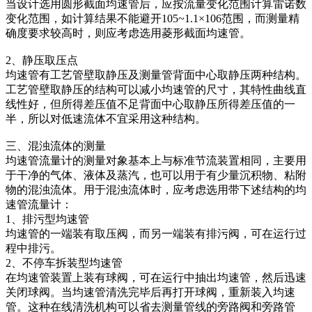
当设计选用圆形截面均速管后，应按流量变化范围计算雷诺数
变化范围，如计算结果不能避开105~1.1×106范围，而测量精
确度要求较高时，则应考虑选用菱形截面均速管。
2、静压取压点
均速管有工艺管壁取静压及测量管背面中心取静压两种结构。
工艺管壁取静压的结构可以减小均速管的尺寸，其特性曲线直
线性好，但所得差压值不足背面中心取静压所得差压值的一
半，所以对低速流体不宜采用这种结构。
三、混浊流体的测量
均速管流量计的测量对象基本上与标准节流装置相同，主要用
于干净的气体、液体及蒸汽，也可以用于有少量沉积物、粘附
物的混浊流体。用于混浊流体时，应考虑选用带下述结构的均
速管流量计：
1、排污型均速管
均速管的一端装有取压阀，而另一端装有排污阀，可在运行过
程中排污。
2、不停车拆装型均速管
在均速管装置上装有球阀，可在运行中抽出均速管，然后迅速
关闭球阀。当均速管清洗完毕后再打开球阀，重新装入均速
管。这种在线清洗机构可以省去测量管线的旁路阀和旁路管