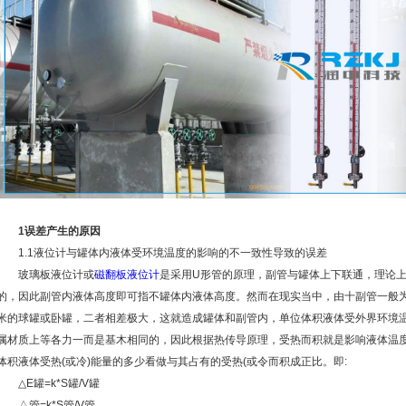
1误差产生的原因
1.1液位计与罐体内液体受环境温度的影响的不一致性导致的误差
玻璃板液位计或
磁翻板液位计
是采用U形管的原理，副管与罐体上下联通，理论
的，因此副管内液体高度即可指不罐体内液体高度。然而在现实当中，由十副管一般为
米的球罐或卧罐，二者相差极大，这就造成罐体和副管内，单位体积液体受外界环境
属材质上等各力一而是基木相同的，因此根据热传导原理，受热而积就是影响液体温
体积液体受热(或冷)能量的多少看做与其占有的受热(或令而积成正比。即:
△E罐=k*S罐/V罐
△管=k*S管/V管