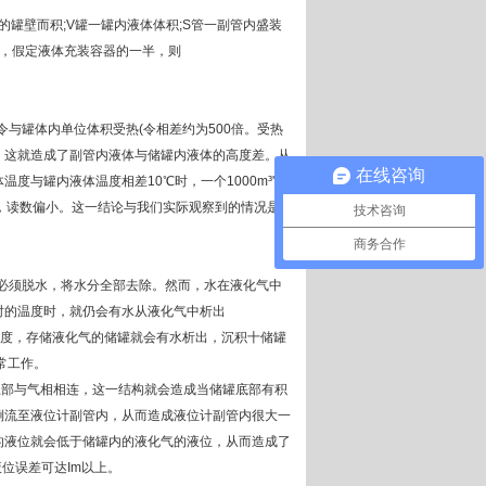
罐壁而积;V罐一罐内液体体积;S管一副管内盛装
管为例，假定液体充装容器的一半，则
罐体内单位体积受热(令相差约为500倍。受热
，这就造成了副管内液体与储罐内液体的高度差。从
在线咨询
与罐内液体温度相差10℃时，一个1000m³'液
，读数偏小。这一结论与我们实际观察到的情况是
技术咨询
商务合作
必须脱水，将水分全部去除。然而，水在液化气中
时的温度时，就仍会有水从液化气中析出
温度，存储液化气的储罐就会有水析出，沉积十储罐
常工作。
部与气相相连，这一结构就会造成当储罐底部有积
倒流至液位计副管内，从而造成液位计副管内很大一
的液位就会低于储罐内的液化气的液位，从而造成了
液位误差可达Im以上。