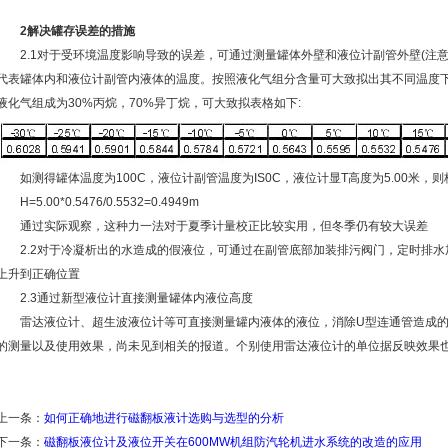
2解决罐存误差的措施
2.1对于受环境温度影响导致的误差，可通过测量罐体外壁和液位计副管外壁(注
代表罐体内和液位计副管内液体的温度。按照液化气组分含量可大致拟出其不同温度
液化气组成为30%丙烷，70%异丁烷，可大致拟表格如下:
如测得罐体温度为100C，液位计副管温度为IS0C，液位计显T高度为5.00米，则
H=5.00*0.5476/0.5532=0.4949m
通过实际观察，这种力一法对于夏季计量校正比较实用，但冬季仍有较大误差
2.2对于冷凝析出的水造成的假液位，可通过在副管底部加装排污阀门，定时排水
上升到正确位置
2.3通过新型液位计直接测量罐体内液位高度
雷达液位计、超生波液位计等可直接测量罐内液体的液位，消除U型连通管造成的
的测量以及使用效果，尚未见到相关的报道。个别使用雷达液位计的单位据反映效果
上一条：
如何正确地进行磁翻板液计选购与选型的分析
下一条：
磁翻板液位计及液位开关在600MW机组防汽轮机进水系统的改造的应用