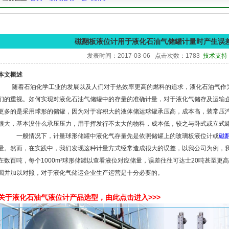
磁翻板液位计用于液化石油气储罐计量时产生误
发表时间：2017-03-06 点击次数：1783
技术支持：1
本文概述
随着石油化学工业的发展以及人们对于热效率更高的燃料的追求，液化石油气作为
们的重视。如何实现对液化石油气储罐中的存量的准确计量，对于液化气储存及运输
更多的是采用球形的储罐，因为对于容积大的液体储运球罐承压高，成本高，装常压
很大，基本没什么承压压力，用于挥发行不太大的物料，成本低，较之与卧式或立式
一般情况下，计量球形储罐中液化气存量先是依照储罐上的玻璃板液位计或
磁
量。然而，在实践中，我们发现这种计量方式经常造成很大的误差，以我公司为例，
在数百吨，每个1000m³球形储罐以查看液位对应储量，误差往往可达士20吨甚至
因并加以对照，对于液化气储运企业生产运营是十分必要的。
关于液化石油气液位计产品选型，由此点击进入>>>