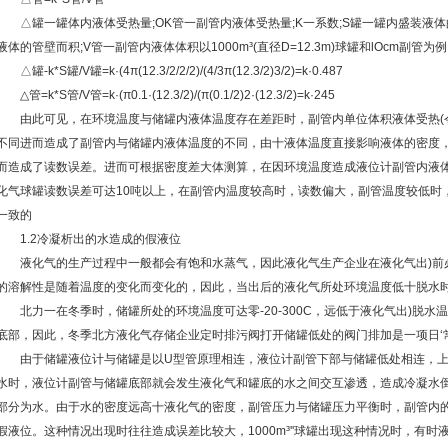
△罐一罐体内液体受热量;OK管一副管内液体受热量;K一系数;S罐一罐内盛装液体的
液体的管壁而积;V管一副管内液体体积以1000m³(直径D=12.3m)球罐和lOcm副
△罐-k*S罐/V罐=k·(4π(12.3/2/2/2)/(4/3π(12.3/2)3/2)=k·0.487
△管=k*S管/V管=k·(π0.1·(12.3/2)/(π(0.1/2)2·(12.3/2)=k·245
由此可见，在环境温度与储罐内液体温度存在差距时，副管内单位体积液体受热(令与
不同进而造成了副管内与储罐内液体温度的不同，由十液体温度直接影响液体的密度
而造成了读数误差。进而可根据密度差大体测算，在因环境温度造成液位计副管内液体温度
化气球罐读数误差可达10吨以上，在副管内温度较高时，读数偏大，副管温度较低时
一致的
1.2冷凝析出的水造成的假液位
液化气的生产过程中一般都会有饱和水蒸气，因此液化气生产企业在液化气出)前
的溶解性是随着温度的变化而变化的，因此，当出后的液化气所处环境温度低十脱水
北力一在冬季时，储罐所处的环境温度可达零-20-300C，远低于液化气出)脱水
底部，因此，冬季北方液化气存储企业定时排污阀打开储罐低处的阀门排加是一项日‘
由于储罐液位计与储罐是以U型管原理相连，液位计副管下部与储罐低处相连，上
水时，液位计副管与储罐底部就会发生液化气和罐底的水之间交互渗透，造成冷凝水
部分为水。由于水的密度远高十液化气的密度，副管压力与储罐压力平衡时，副管内
假液位。这种情况出现时往往造成误差比较大，1000m³''球罐出现这种情况时，有时